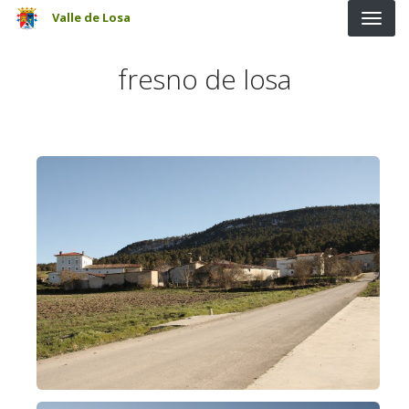
Pasar al contenido principal
Valle de Losa
fresno de losa