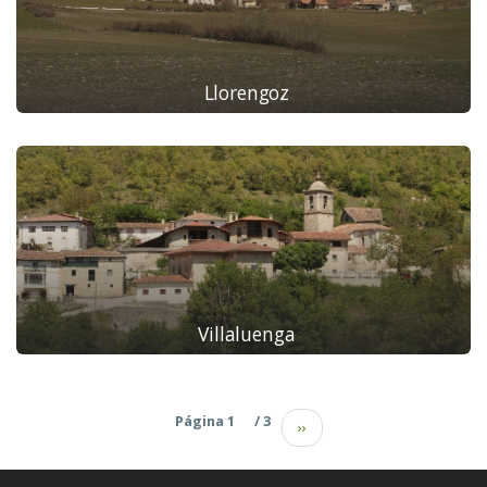
Llorengoz
Villaluenga
Página 1
/ 3
››