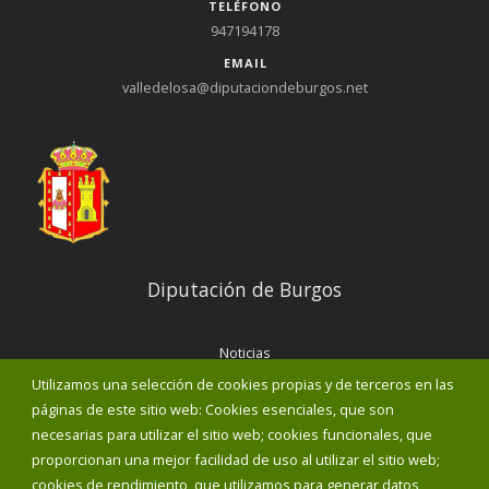
TELÉFONO
947194178
EMAIL
valledelosa@diputaciondeburgos.net
Diputación de Burgos
Noticias
Eventos
Utilizamos una selección de cookies propias y de terceros en las
Corporación Municipal
páginas de este sitio web: Cookies esenciales, que son
Teléfonos de interés
necesarias para utilizar el sitio web; cookies funcionales, que
proporcionan una mejor facilidad de uso al utilizar el sitio web;
INICIAR SESIÓN
cookies de rendimiento, que utilizamos para generar datos