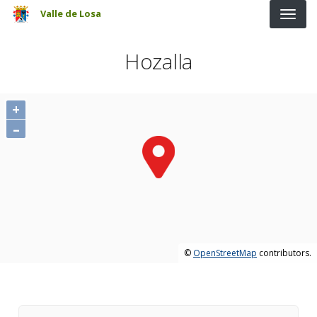
Pasar al contenido principal
Valle de Losa
Hozalla
+
–
©
OpenStreetMap
contributors.