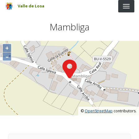
Pasar al contenido principal
Valle de Losa
Mambliga
+
–
©
OpenStreetMap
contributors.