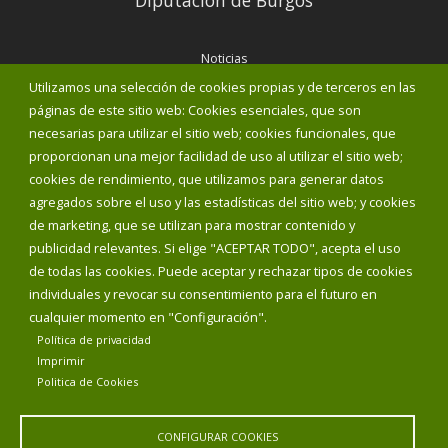
Noticias
Eventos
Utilizamos una selección de cookies propias y de terceros en las
Corporación Municipal
páginas de este sitio web: Cookies esenciales, que son
Teléfonos de interés
necesarias para utilizar el sitio web; cookies funcionales, que
proporcionan una mejor facilidad de uso al utilizar el sitio web;
INICIAR SESIÓN
cookies de rendimiento, que utilizamos para generar datos
MAPA WEB
agregados sobre el uso y las estadísticas del sitio web; y cookies
de marketing, que se utilizan para mostrar contenido y
publicidad relevantes. Si elige "ACEPTAR TODO", acepta el uso
de todas las cookies. Puede aceptar y rechazar tipos de cookies
individuales y revocar su consentimiento para el futuro en
cualquier momento en "Configuración".
Política de privacidad
Imprimir
Politica de Cookies
CONFIGURAR COOKIES